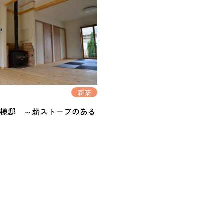
新築
F様邸 ～薪ストーブのある